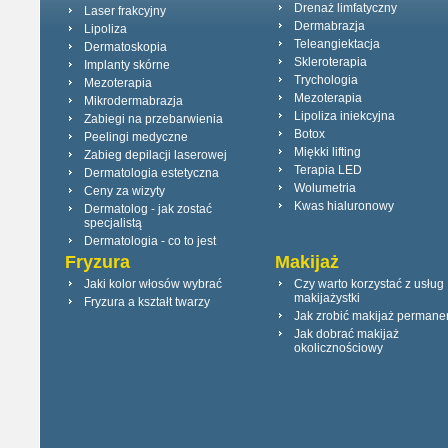
Drenaż limfatyczny
Laser frakcyjny
Dermabrazja
Lipoliza
Teleangiektacja
Dermatoskopia
Skleroterapia
Implanty skórne
Trychologia
Mezoterapia
Mezoterapia
Mikrodermabrazja
Lipoliza iniekcyjna
Zabiegi na przebarwienia
Botox
Peelingi medyczne
Miękki lifting
Zabieg depilacji laserowej
Terapia LED
Dermatologia estetyczna
Wolumetria
Ceny za wizyty
Kwas hialuronowy
Dermatolog - jak zostać
specjalistą
Dermatologia - co to jest
Fryzura
Makijaż
Jaki kolor włosów wybrać
Czy warto korzystać z usług
makijażystki
Fryzura a kształt twarzy
Jak zrobić makijaż permane
Jak dobrać makijaż
okolicznościowy