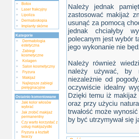
Botox
Należy jednak pamię
Laser frakcyjny
zastosować makijaż zm
Lipoliza
Dermatoskopia
usunąć za pomocą choci
Implanty skórne
jednak chciałyby w
Kategorie
polecanym jest wybór t
Dermatologia
estetyczna
jego wykonanie nie będ
Zabiegi
kosmetyczne
Kolagen
Należy również wiedz
Salon kosmetyczny
należy używać, by 
Fryzura
Makijaż
niezależnie od pogod
Najlepsze zabiegi
oczywiście idealny wy
pielęgnacyjne
Dzięki temu iż makijaż
Ostatnio komentowane
oraz przy użyciu natur
Jaki kolor włosów
wybrać
trwałość może wynosić n
Jak zrobić makijaż
permanentny
by być utrzymywał się ja
Czy warto korzystać z
usług makijażystki
Fryzura a kształt
twarzy