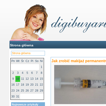
Strona główna
Strona główna
Jak zrobić makijaż permanent
Pn
Wt
Śr
Cz
Pi
So
Ni
1
2
3
4
5
6
7
8
9
10
11
12
13
14
15
16
17
18
19
20
21
22
23
24
25
26
27
28
29
30
31
Najnowsze artykuły