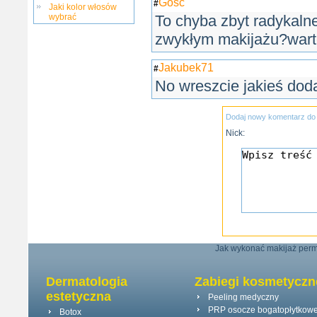
Gość
#
Jaki kolor włosów
wybrać
To chyba zbyt radykalne
zwykłym makijażu?warto
Jakubek71
#
No wreszcie jakieś doda
Dodaj nowy komentarz do 
Nick:
Jak wykonać makijaż perm
Dermatologia
Zabiegi kosmetyczn
estetyczna
Peeling medyczny
PRP osocze bogatopłytkow
Botox